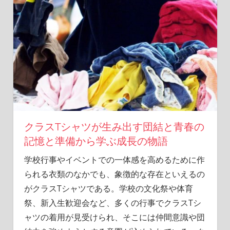
笑
顔
に
な
れ
る
特
別
な
一
着
クラスTシャツが生み出す団結と青春の
を。
記憶と準備から学ぶ成長の物語
学校行事やイベントでの一体感を高めるために作
られる衣類のなかでも、象徴的な存在といえるの
がクラスTシャツである。
学校の文化祭や体育
祭、新入生歓迎会など、多くの行事でクラスTシ
ャツの着用が見受けられ、そこには仲間意識や団