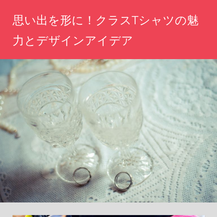
コ
思い出を形に！クラスTシャツの魅
ン
テ
力とデザインアイデア
ン
思
ツ
い
へ
出
を
ス
デ
キ
ザ
ッ
イ
ン
プ
に
込
め
て、
み
ん
な
で