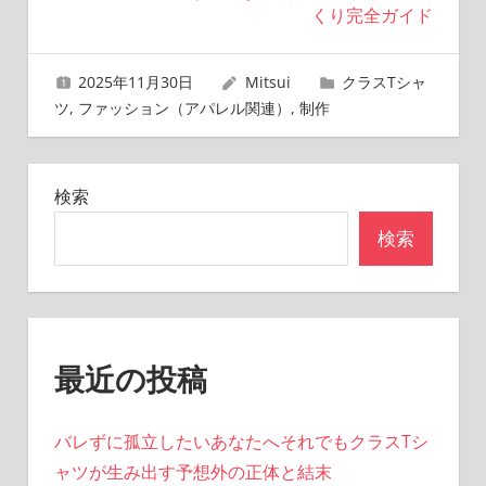
稿
くり完全ガイド
ナ
2025年11月30日
Mitsui
クラスTシャ
ビ
ツ
,
ファッション（アパレル関連）
,
制作
ゲ
ー
検索
シ
検索
ョ
ン
最近の投稿
バレずに孤立したいあなたへそれでもクラスTシ
ャツが生み出す予想外の正体と結末